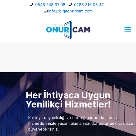
0546 248 37 08
0286 316 05 47
info@bigaonurcam.com
Her İhtiyaca Uygun
Yenilikçi Hizmetler!
Kaliteyi, dayanıklılığı ve estetiği bir arada sunan
hizmetlerimizle yaşam alanlarınızı dönüştürmek için bize
güvenebilirsiniz.