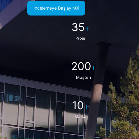
İncelemeye Başlayın
35
+
Proje
200
+
Müşteri
10
+
Marka